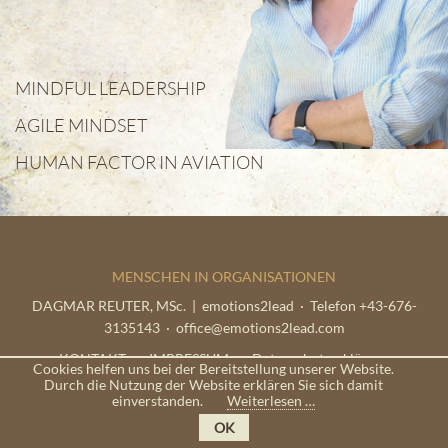
MINDFUL LEADERSHIP
AGILE MINDSET
HUMAN FACTOR IN AVIATION
MENSCHEN IN ORGANISATIONEN
DAGMAR REUTER, MSc. | emotions2lead · Telefon +43-676-
3135143 ·
office@emotions2lead.com
Navigation
KONTAKT
IMPRESSUM
Datenschutzerklärung
Cookies helfen uns bei der Bereitstellung unserer Website.
überspringen
Durch die Nutzung der Website erklären Sie sich damit
einverstanden.
Weiterlesen …
OK