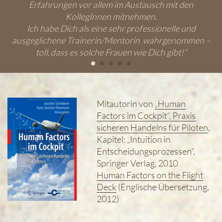
Erfahrungen vor allem im Austausch mit den
KollegInnen mitnehmen.
Ich habe Dich als eine sehr professionelle und
ausgeglichene Trainerin/Mentorin wahrgenommen –
toll, dass es solche Frauen wie Dich gibt!“
Mitautorin von
„Human
Factors im Cockpit“, Praxis
sicheren Handelns für Piloten
,
Kapitel: „Intuition in
Entscheidungsprozessen“,
Springer Verlag, 2010
Human Factors on the Flight
Deck
(Englische Übersetzung,
2012)