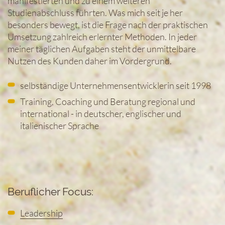
manifestierten und zu einem weiteren
Studienabschluss führten. Was mich seit je her
besonders bewegt, ist die Frage nach der praktischen
Umsetzung zahlreich erlernter Methoden. In jeder
meiner täglichen Aufgaben steht der unmittelbare
Nutzen des Kunden daher im Vordergrund.
selbständige Unternehmensentwicklerin seit 1998
Training, Coaching und Beratung regional und
international - in deutscher, englischer und
italienischer Sprache
Beruflicher Focus:
Leadership